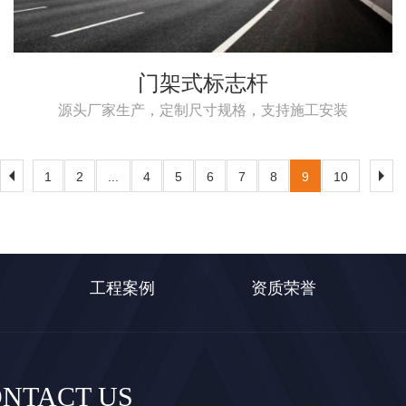
门架式标志杆
源头厂家生产，定制尺寸规格，支持施工安装
1
2
...
4
5
6
7
8
9
10
工程案例
资质荣誉
NTACT US