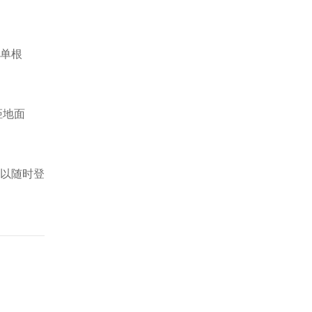
为单根
距地面
以随时登