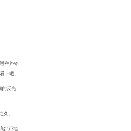
哪种路铭
看下吧。
间的反光
之久。
版底部距地